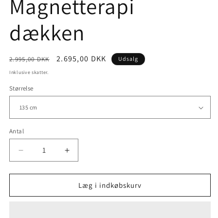
Magnetterapi
dækken
Normalpris
Udsalgspris
2.695,00 DKK
2.995,00 DKK
Udsalg
Inklusive skatter.
Størrelse
Antal
Antal
Reducer
Øg
antallet
antallet
for
for
Magnetterapi
Magnetterapi
Læg i indkøbskurv
dækken
dækken