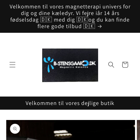
Gå til
Velkommen til vores magnetterapi univers for
indhold
dig og dine kæledyr. Vi fejre iår 14 års
fødselsdag 🇩🇰 med dig 🇩🇰og du kan finde
flere gode tilbud 🇩🇰
Indkøbskurv
Velkommen til vores dejlige butik
å til
roduktoplysninger