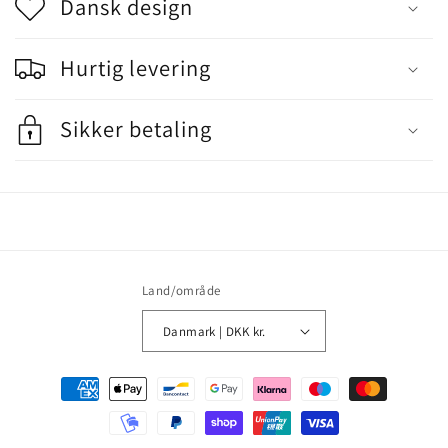
n
Dansk design
d
Hurtig levering
h
o
Sikker betaling
l
d
,
d
e
Land/område
r
Danmark | DKK kr.
k
Betalingsmetoder
a
n