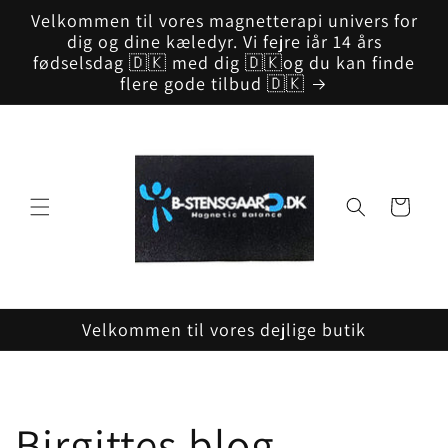
Gå til
Velkommen til vores magnetterapi univers for
indhold
dig og dine kæledyr. Vi fejre iår 14 års
fødselsdag 🇩🇰 med dig 🇩🇰og du kan finde
flere gode tilbud 🇩🇰
Indkøbskurv
Velkommen til vores dejlige butik
Birgittes blog